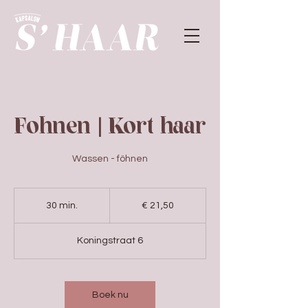
Föhnen | Kort haar
Wassen - föhnen
21,50
euro
30 min.
3
€ 21,50
0
m
Koningstraat 6
i
n
.
Boek nu