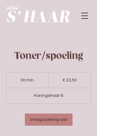
Toner/spoeling
22,50
euro
30 min.
3
€ 22,50
0
m
Koningstraat 6
i
n
.
Vraag boeking aan